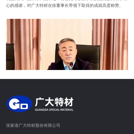
心的感谢，对广大特材在徐董事长带领下取得的成就高度称赞。
姚书记详细介绍了固阳县的发展现状、招商政策、工业园优
势、产业结构等情况，同时还介绍固阳县是新能源丰富的地区，全
张家港广大特材股份有限公司
年光照充足，太阳能较强，风能资源丰富。最后姚书记认为此次来
是一家以高品质特种合金材料为核心业务的高新技术企业。
到广大特材调研考察意义重大，希望徐董事长到固阳实地走走看